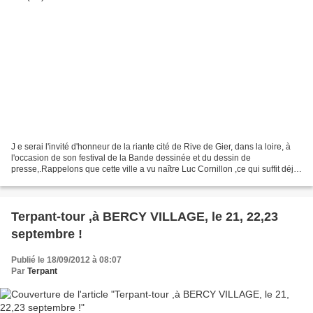
J e serai l'invité d'honneur de la riante cité de Rive de Gier, dans la loire, à
l'occasion de son festival de la Bande dessinée et du dessin de
presse,.Rappelons que cette ville a vu naître Luc Cornillon ,ce qui suffit déjà
à la placer au patrimoine...
Terpant-tour ,à BERCY VILLAGE, le 21, 22,23
septembre !
Publié le 18/09/2012 à 08:07
Par
Terpant