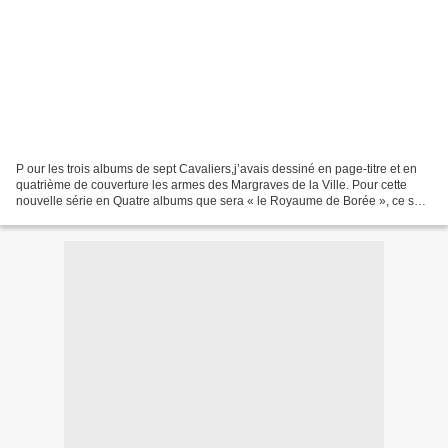
P our les trois albums de sept Cavaliers,j’avais dessiné en page-titre et en
quatrième de couverture les armes des Margraves de la Ville. Pour cette
nouvelle série en Quatre albums que sera « le Royaume de Borée », ce sont
les armes de la Famille Pikkendorff,...