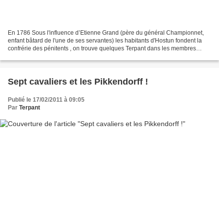
En 1786 Sous l'influence d’Etienne Grand (père du général Championnet,
enfant bâtard de l'une de ses servantes) les habitants d'Hostun fondent la
confrérie des pénitents , on trouve quelques Terpant dans les membres
fondateurs (pas mon aïeul qui préfère...
Sept cavaliers et les Pikkendorff !
Publié le 17/02/2011 à 09:05
Par
Terpant