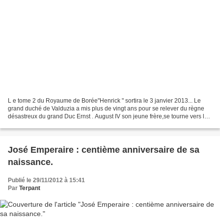
L e tome 2 du Royaume de Borée"Henrick " sortira le 3 janvier 2013... Le
grand duché de Valduzia a mis plus de vingt ans pour se relever du règne
désastreux du grand Duc Ernst . August IV son jeune frère,se tourne vers la
Borée qui le hante depuis ce...
José Emperaire : centième anniversaire de sa
naissance.
Publié le 29/11/2012 à 15:41
Par
Terpant