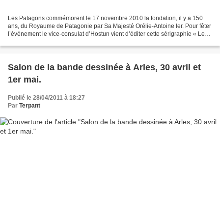
Les Patagons commémorent le 17 novembre 2010 la fondation, il y a 150
ans, du Royaume de Patagonie par Sa Majesté Orélie-Antoine Ier. Pour fêter
l’événement le vice-consulat d’Hostun vient d’éditer cette sérigraphie « Le
roi et les Caciques » tirage limité...
Salon de la bande dessinée à Arles, 30 avril et
1er mai.
Publié le 28/04/2011 à 18:27
Par
Terpant