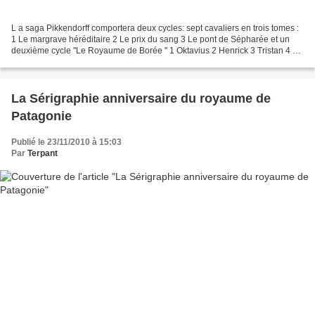
L a saga Pikkendorff comportera deux cycles: sept cavaliers en trois tomes :
1 Le margrave héréditaire 2 Le prix du sang 3 Le pont de Sépharée et un
deuxième cycle "Le Royaume de Borée " 1 Oktavius 2 Henrick 3 Tristan 4 Le
petit homme Le premier cycle...
La Sérigraphie anniversaire du royaume de
Patagonie
Publié le 23/11/2010 à 15:03
Par
Terpant