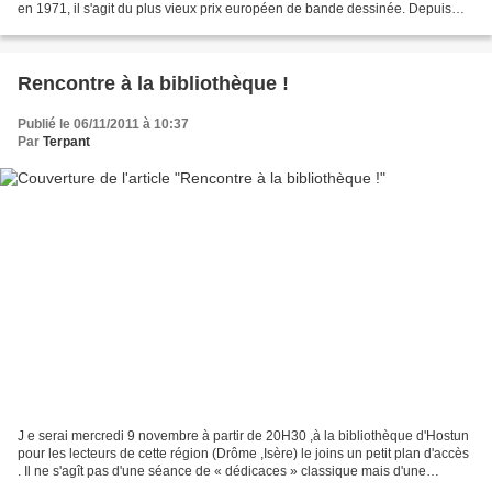
en 1971, il s'agit du plus vieux prix européen de bande dessinée. Depuis
,2002 il est remis à l'occasion...
Rencontre à la bibliothèque !
Publié le 06/11/2011 à 10:37
Par
Terpant
J e serai mercredi 9 novembre à partir de 20H30 ,à la bibliothèque d'Hostun
pour les lecteurs de cette région (Drôme ,Isère) le joins un petit plan d'accès
. Il ne s'agît pas d'une séance de « dédicaces » classique mais d'une
rencontre autour de mon travail...