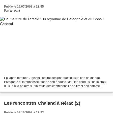
Publié le 19/07/2008 à 12:55
Par
terpant
Épitaphe marine Ci-gisent l’amiral des phoques du sud,lion de mer de
Patagonie et la princesse Lionne son épouse Dieu les conduisit de la croix
du sud à la polaire sur la route des contresens Ils ne firent rien comme
personne puisqu’ils moururent à l’envers,comme...
Les rencontres Chaland à Nérac (2)
Publié le 08/10/2008 à 07:32