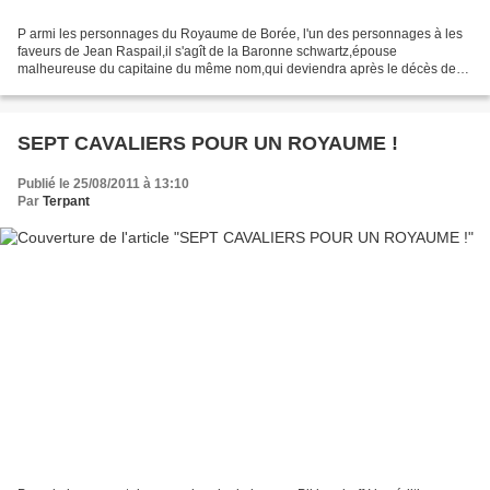
P armi les personnages du Royaume de Borée, l'un des personnages à les
faveurs de Jean Raspail,il s'agît de la Baronne schwartz,épouse
malheureuse du capitaine du même nom,qui deviendra après le décès de
ce dernier, la femme d 'Oktavius Pikkendorff.Ce...
SEPT CAVALIERS POUR UN ROYAUME !
Publié le 25/08/2011 à 13:10
Par
Terpant