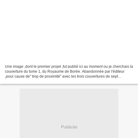
Une image ,dont le premier projet ,fut publié ici au moment ou je cherchais la
couverture du tome 1, du Royaume de Borée. Abandonnée par l'éditeur
,pour cause de" trop de proximité" avec les trois couvertures de sept
cavaliers (un homme seul à cheval)...
Publicité