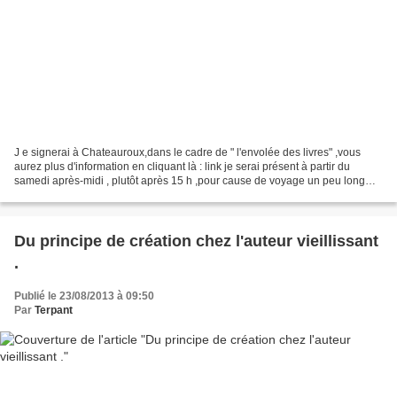
J e signerai à Chateauroux,dans le cadre de " l'envolée des livres" ,vous
aurez plus d'information en cliquant là : link je serai présent à partir du
samedi après-midi , plutôt après 15 h ,pour cause de voyage un peu long
,Chateauroux étant à l'autre...
Du principe de création chez l'auteur vieillissant
.
Publié le 23/08/2013 à 09:50
Par
Terpant