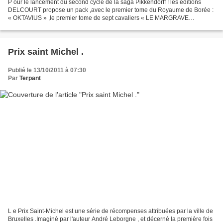
P our le lancement du second cycle de la saga Pikkendorff ! les éditions
DELCOURT propose un pack ,avec le premier tome du Royaume de Borée :
« OKTAVIUS » ,le premier tome de sept cavaliers « LE MARGRAVE
HÉRÉDITAIRE »,pour découvrir le premier cycle....
Prix saint Michel .
Publié le 13/10/2011 à 07:30
Par
Terpant
L e Prix Saint-Michel est une série de récompenses attribuées par la ville de
Bruxelles .Imaginé par l'auteur André Leborgne , et décerné la première fois