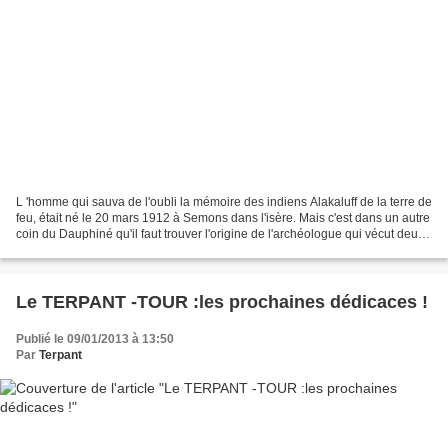
L 'homme qui sauva de l'oubli la mémoire des indiens Alakaluff de la terre de
feu, était né le 20 mars 1912 à Semons dans l'isère. Mais c'est dans un autre
coin du Dauphiné qu'il faut trouver l'origine de l'archéologue qui vécut deux
ans sous le tchélos...
Le TERPANT -TOUR :les prochaines dédicaces !
Publié le 09/01/2013 à 13:50
Par
Terpant