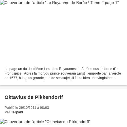
La page un du deuxième tome des Royaumes de Borée sous la forme d'un
Frontispice . Après la mort du prince souverain Ernst II,emporté par la vérole
en 1677, à la plus grande joie de ses sujets,il fallut bien une vingtaine
d'années à son frère le le grand...
Oktavius de Pikkendorff
Publié le 29/10/2011 à 08:03
Par
Terpant