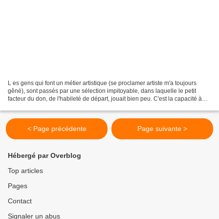
L es gens qui font un métier artistique (se proclamer artiste m'a toujours
gêné), sont passés par une sélection impitoyable, dans laquelle le petit
facteur du don, de l'habileté de départ, jouait bien peu. C'est la capacité à
accepter le danger, à rester...
< Page précédente
Page suivante >
Hébergé par Overblog
Top articles
Pages
Contact
Signaler un abus