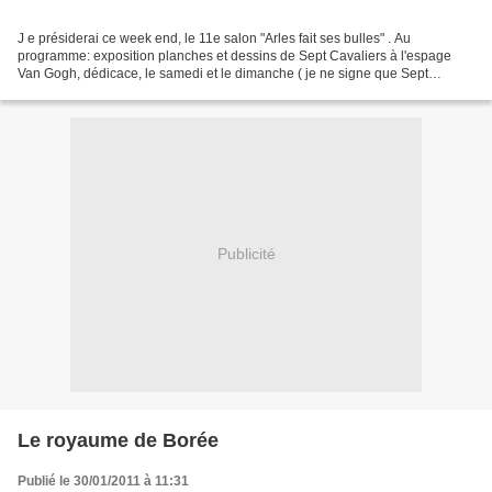
J e présiderai ce week end, le 11e salon "Arles fait ses bulles" . Au
programme: exposition planches et dessins de Sept Cavaliers à l'espage
Van Gogh, dédicace, le samedi et le dimanche ( je ne signe que Sept
Cavaliers). On trouvera sur place quelques...
Publicité
Le royaume de Borée
Publié le 30/01/2011 à 11:31