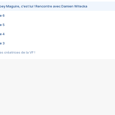
bey Maguire, c'est lui ! Rencontre avec Damien Witecka
e 6
e 5
e 4
e 3
s créatrices de la VF !
e 2
e 1
e Mektoub My Love arrive enfin ! Rencontre avec Shaïn Boumedine et Sal
i : après Toni en famille
elle réalise le bouleversant Dites lui que je l'aime
ais ! Rencontre autour de Vie privée de Rebecca Zlotowski