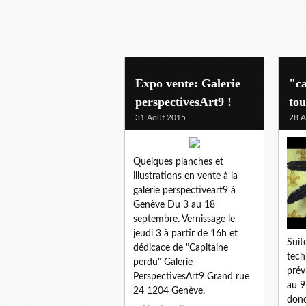
Expo vente: Galerie
"c
perspectivesArt9 !
tou
31 Août 2015
28 A
Quelques planches et
illustrations en vente à la
galerie perspectiveart9 à
Genève Du 3 au 18
septembre. Vernissage le
jeudi 3 à partir de 16h et
Suit
dédicace de "Capitaine
tech
perdu" Galerie
prév
PerspectivesArt9 Grand rue
au 9
24 1204 Genève.
donc