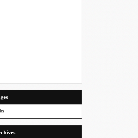
ages
ks
Archives