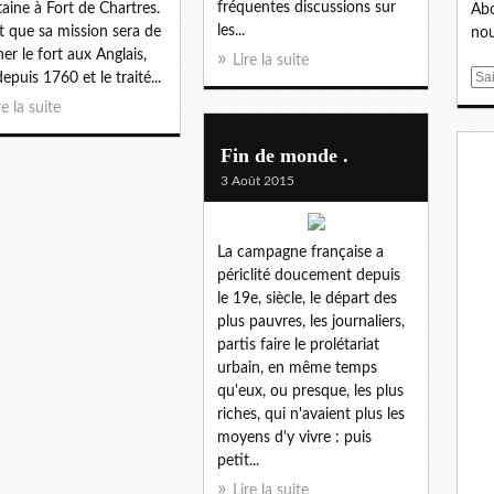
fréquentes discussions sur
taine à Fort de Chartres.
Abo
les...
ait que sa mission sera de
nou
er le fort aux Anglais,
Lire la suite
E
depuis 1760 et le traité...
m
re la suite
a
i
Fin de monde .
l
3 Août 2015
La campagne française a
périclité doucement depuis
le 19e, siècle, le départ des
plus pauvres, les journaliers,
partis faire le prolétariat
urbain, en même temps
qu'eux, ou presque, les plus
riches, qui n'avaient plus les
moyens d'y vivre : puis
petit...
Lire la suite