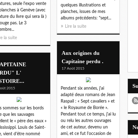
atures, seule l'expo vente
quelques illustrations et
planches à Genève (avec
planches, issues de mes
ture du livre qui sera là )
albums précédents: "sept...
ouge pas. Le 3
Lire la suite
embre...
re la suite
Aux origines du
Capitaine perdu .
APITAINE
17 Août 2015
RDU" L'
STOIRE...
S
oût 2015
Pendant six années, j'ai
adapté deux romans de Jean
Raspail : « Sept cavaliers » et
« le Royaume de Borée ».
 sommes sur les bords
Pendant tout ce temps, j'ai lu
e que les sauvages
ou relu les autres ouvrages
llent le « père des eaux »
de cet auteur, devenu un
ississippi. Louis de Saint-
ami, et ce fut l'occasion de
, vient d'être nommé