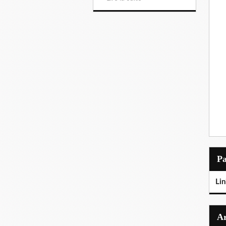
P
Lin