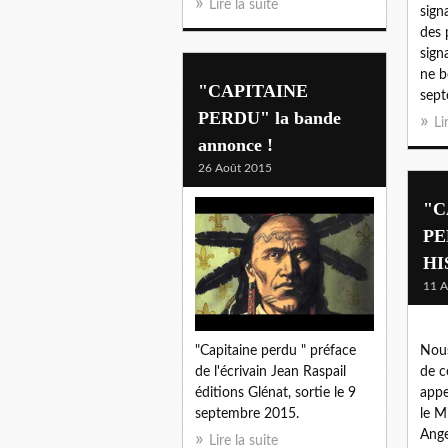
Lire la suite
sign
des 
signa
ne b
"CAPITAINE
sept
PERDU" la bande
Li
annonce !
26 Août 2015
"C
PE
HI
11 A
Nous
"Capitaine perdu " préface
de c
de l'écrivain Jean Raspail
appe
éditions Glénat, sortie le 9
le M
septembre 2015.
Ange
Lire la suite