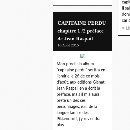
capi
Il s
donn
car 
CAPITAINE PERDU
Li
chapitre 1 /2 préface
de Jean Raspail
10 Août 2015
Mon prochain album
"capitaine perdu" sortira en
librairie le 26 de ce mois
d'août, aux éditions Glénat.
Jean Raspail en a écrit la
préface, mais il m'a aussi
prêté un des ses
personnages, issu de la
longue famille des
Pikkendorff, j'y reviendrai
plus...