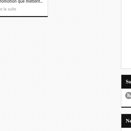
romotion que mettent...
re la suite
S