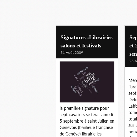
Signatures :Librairies
Sep
salons et festivals
et 
31 Août 2009
sem
23 A
Merc
libr
sept
Delc
Laff
la première signature pour
tome
sept cavaliers se fera samedi
tota
5 septembre à saint Julien en
sur l
Genevois (banlieue française
nouv
de Genève) librairie les