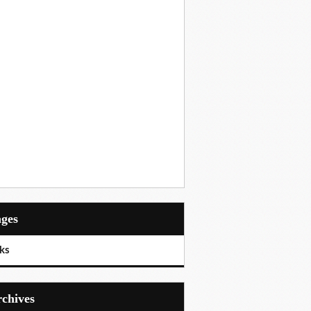
ages
ks
Archives