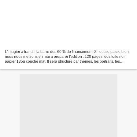
L'imagier a franchi la barre des 60 % de financement. Si tout se passe bien,
nous nous mettrons en mai à préparer l'édition : 120 pages, dos toilé noir,
papier 135g couché mat. Il sera structuré par thèmes, les portraits, les
paysages et la nature, l'histoire,...