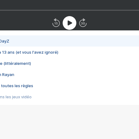
 DayZ
 a 13 ans (et vous l'avez ignoré)
e (littéralement)
im Rayan
 toutes les règles
s les jeux vidéo
us choquant de Rockstar ? - Le scandale BULLY
e plus moche de Steam
du RÊVE tourne au CAUCHEMAR