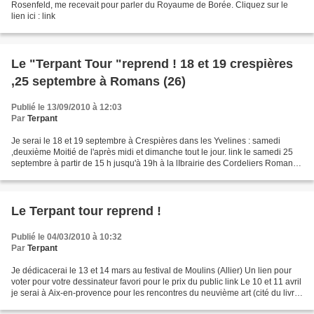
Rosenfeld, me recevait pour parler du Royaume de Borée. Cliquez sur le
lien ici : link
Le "Terpant Tour "reprend ! 18 et 19 crespières
,25 septembre à Romans (26)
Publié le 13/09/2010 à 12:03
Par
Terpant
Je serai le 18 et 19 septembre à Crespières dans les Yvelines : samedi
,deuxième Moitié de l'après midi et dimanche tout le jour. link le samedi 25
septembre à partir de 15 h jusqu'à 19h à la lIbrairie des Cordeliers Romans
sur isère dans la Drôme li...
Le Terpant tour reprend !
Publié le 04/03/2010 à 10:32
Par
Terpant
Je dédicacerai le 13 et 14 mars au festival de Moulins (Allier) Un lien pour
voter pour votre dessinateur favori pour le prix du public link Le 10 et 11 avril
je serai à Aix-en-provence pour les rencontres du neuvième art (cité du livre)
le 24 et 25 avril...