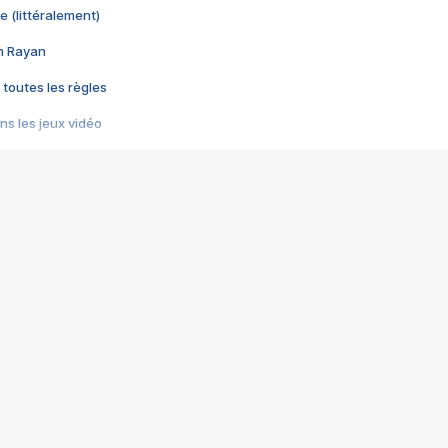
e (littéralement)
im Rayan
 toutes les règles
s les jeux vidéo
us choquant de Rockstar ? - Le scandale BULLY
e plus moche de Steam
du RÊVE tourne au CAUCHEMAR
pendant 8 heures
it… à tort
umiliés par un jeu vidéo
ire - Final Fantasy 8
ti un empire - Age of Empires
story DOFUS