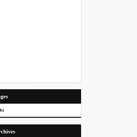
ages
ks
Archives