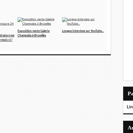
Exposition vente Galerie
Longue interview sur YouTube...
ustrators me
Champaka à Bruxelles
 mois-ci !
P
Lin