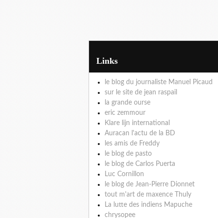
Links
le blog du journaliste Manuel Picaud
sur le site de jean raspail
la grande ourse
eric zemmour
Klare lijn international
Auracan l'actu de la BD
les amis de Freddy
le blog de pasto
le blog de Carlos Puerta
Luc Cornillon
le blog de Jean-Pierre Dionnet
tout m'art de maxence Thuly
La lutte des indiens Mapuche
chrysopee