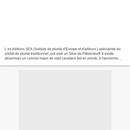
L es éditions SEA (Soldats de plomb d'Europe et d'ailleurs ) spécialiste du
soldat de plomb traditionnel, ont créé un Silve de Pikkendorff. Il existe
désormais un colonel major de sept cavaliers fait en plomb, à l'ancienne,
totalement à la main, au format...