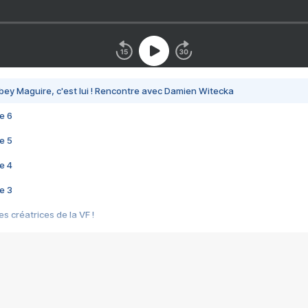
bey Maguire, c'est lui ! Rencontre avec Damien Witecka
e 6
e 5
e 4
e 3
s créatrices de la VF !
e 2
e 1
e Mektoub My Love arrive enfin ! Rencontre avec Shaïn Boumedine et Sal