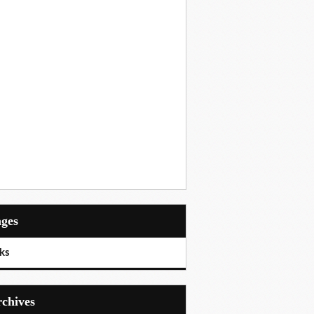
ages
ks
Archives