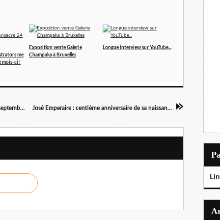
Exposition vente Galerie
Longue interview sur YouTube...
ustrators me
Champaka à Bruxelles
 mois-ci !
TERPANT-Tour : vaison la romaine le 29 et 30 septembre !
José Emperaire : centième anniversaire de sa naissance.
P
Lin