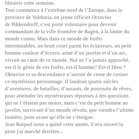
librairie cette semaine.
Tout commence à l’extrême nord de l’Europe, dans la
province de
Valduzia
, un jeune officier Octavius
de
Pikkendorff
, s’est porté volontaire pour devenir
commandant de la ville frontière de
Ragen
, à la limite du
monde connu.
Mais dans ce monde de forêts
interminables, un bruit court parmi les éclaireurs, un petit
homme couleur d’écorce,
armé
d’un javelot et d’un arc,
vivrait au
cœur
de ce monde.
Nul ne l’a jamais approché,
est-il le génie de ces forêts, est-il
homme?
Est-il Dieu ?
Oktavius
et sa descendance n’
auront
de cesse de croiser
ce mystérieux personnage.
Il faudrait quatre siècles
d’aventures, de batailles, d’assauts, de poursuite de rêves,
pour atteindre les
mystérieuses
réponses à des questions
qui ne l’étaient pas moins, mais c’est du petit homme au
javelot, survivant d’un monde révolu,
que
viendra l’ultime
lumière, juste avant qu’elle ne s’éteigne.
Jean Raspail nous a quitté cette année, il m'a ouvert la
piste j'ai marché derrière...