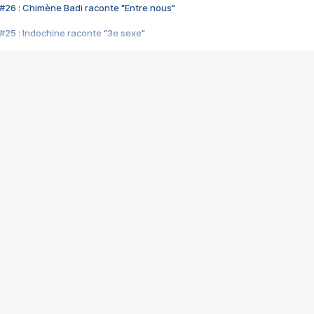
#26 : Chimène Badi raconte "Entre nous"
#25 : Indochine raconte "3e sexe"
#24 : Zaho raconte "C'est chelou"
#23 : Patrick Bruel raconte "Au café des délices"
#22 : Kyo raconte "Le chemin"
#21 : Nolwenn Leroy raconte "Cassé"
#20 : Patrick Hernandez raconte "Born to be alive"
#19 : Lorie raconte "Près de moi"
#18 : Michael Jones raconte "A nos actes manqués" (avec Jean-Jacque
#17 : Khaled raconte "Aïcha"
#16 : Corneille raconte "Parce qu'on vient de loin"
#15 : Indochine raconte "L'aventurier"
14 : Lorie raconte "Sur un air latino"