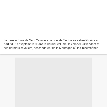
Le dernier tome de Sept Cavaliers :le pont de Sépharée est en librairie à
partir du 1er septembre ! Dans le dernier volume, le colonel Pikkendorff et
ses derniers cavaliers, descendaient de la Montagne où les Tchétchènes
entamaient une reconquête décidée...