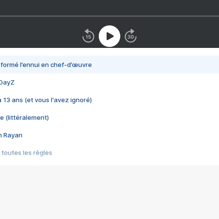
nsformé l’ennui en chef-d’œuvre
 DayZ
 a 13 ans (et vous l'avez ignoré)
e (littéralement)
im Rayan
 toutes les règles
s les jeux vidéo
us choquant de Rockstar ? - Le scandale BULLY
e plus moche de Steam