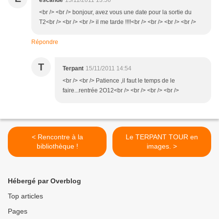
escande
15/11/2011 13:56
<br /> <br /> bonjour, avez vous une date pour la sortie du
T2<br /> <br /> <br /> il me tarde !!!!<br /> <br /> <br /> <br />
Répondre
T
Terpant
15/11/2011 14:54
<br /> <br /> Patience ,il faut le temps de le
faire...rentrée 2O12<br /> <br /> <br /> <br />
< Rencontre à la
Le TERPANT TOUR en
bibliothèque !
images. >
Hébergé par Overblog
Top articles
Pages