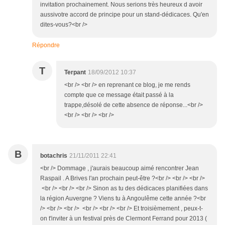
invitation prochainement. Nous serions très heureux d avoir
aussivotre accord de principe pour un stand-dédicaces. Qu'en
dites-vous?<br />
Répondre
T
Terpant
18/09/2012 10:37
<br /> <br /> en reprenant ce blog, je me rends
compte que ce message était passé à la
trappe,désolé de cette absence de réponse...<br />
<br /> <br /> <br />
B
botachris
21/11/2011 22:41
<br /> Dommage , j'aurais beaucoup aimé rencontrer Jean
Raspail . A Brives l'an prochain peut-être ?<br /> <br /> <br />
<br /> <br /> <br /> Sinon as tu des dédicaces planifiées dans
la région Auvergne ? Viens tu à Angoulême cette année ?<br
/> <br /> <br /> <br /> <br /> <br /> Et troisièmement , peux-t-
on t'inviter à un festival près de Clermont Ferrand pour 2013 (