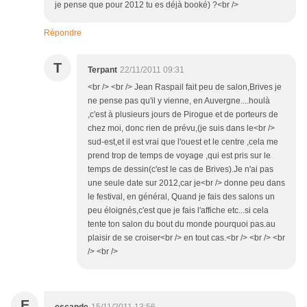
je pense que pour 2012 tu es déjà booké) ?<br />
Répondre
T
Terpant
22/11/2011 09:31
<br /> <br /> Jean Raspail fait peu de salon,Brives je
ne pense pas qu'il y vienne, en Auvergne....houlà
,c'est à plusieurs jours de Pirogue et de porteurs de
chez moi, donc rien de prévu,(je suis dans le<br />
sud-est,et il est vrai que l'ouest et le centre ,cela me
prend trop de temps de voyage ,qui est pris sur le
temps de dessin(c'est le cas de Brives).Je n'ai pas
une seule date sur 2012,car je<br /> donne peu dans
le festival, en général, Quand je fais des salons un
peu éloignés,c'est que je fais l'affiche etc...si cela
tente ton salon du bout du monde pourquoi pas.au
plaisir de se croiser<br /> en tout cas.<br /> <br /> <br
/> <br />
E