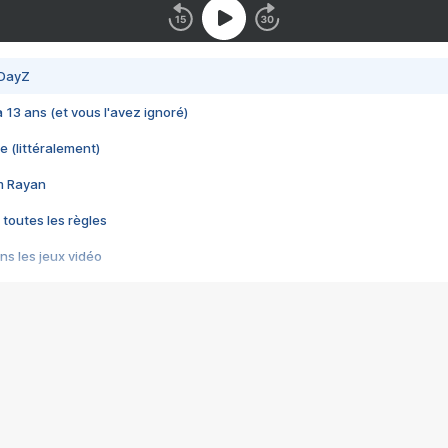
 DayZ
 a 13 ans (et vous l'avez ignoré)
e (littéralement)
im Rayan
 toutes les règles
s les jeux vidéo
us choquant de Rockstar ? - Le scandale BULLY
e plus moche de Steam
du RÊVE tourne au CAUCHEMAR
pendant 8 heures
it… à tort