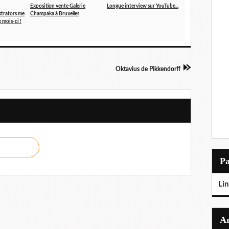
Exposition vente Galerie
Longue interview sur YouTube...
ustrators me
Champaka à Bruxelles
 mois-ci !
Oktavius de Pikkendorff
P
Lin