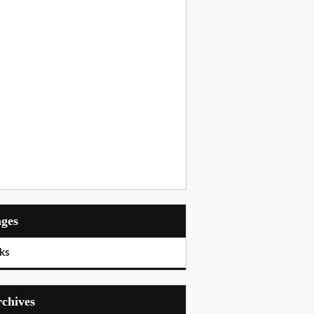
ages
ks
Archives