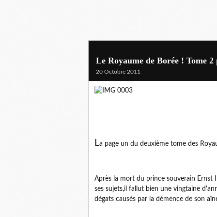
Le Royaume de Borée ! Tome 2 
20 Octobre 2011
L
a page un du deuxième tome des Royaum
Après la mort du prince souverain Ernst I
ses sujets,il fallut bien une vingtaine d'a
dégats causés par la démence de son aîn