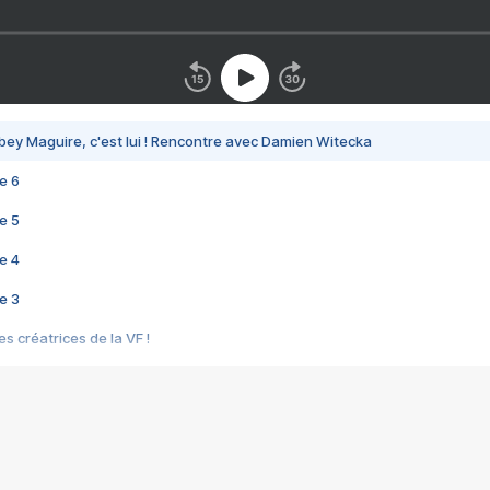
bey Maguire, c'est lui ! Rencontre avec Damien Witecka
e 6
e 5
e 4
e 3
s créatrices de la VF !
e 2
e 1
e Mektoub My Love arrive enfin ! Rencontre avec Shaïn Boumedine et Sal