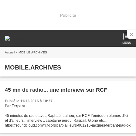
Publicité
MENU
Accueil
» MOBILE.ARCHIVES
MOBILE.ARCHIVES
45 mn de radio... une interview sur RCF
Publié le 11/12/2016 à 10:37
Par
Terpant
45 minutes de radio avec Raphaél Lalhou, sur RCF ,l'émission plumes d'ici
et d'ailleurs... interview .. capitaine perdu ,Raspail, Giono etc....
https://soundcloud.com/rcf-corsica/piailleurs-061216-jacques-terpant-pad-ok