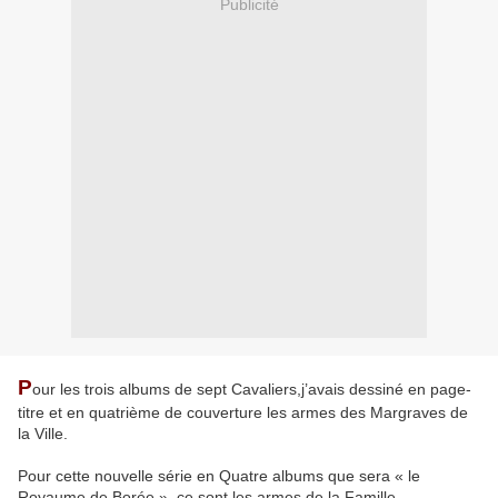
Publicité
P
our les trois albums de sept Cavaliers,j’avais dessiné en page-
titre et en quatrième de couverture les armes des Margraves de
la Ville.
Pour cette nouvelle série en Quatre albums que sera « le
Royaume de Borée », ce sont les armes de la Famille