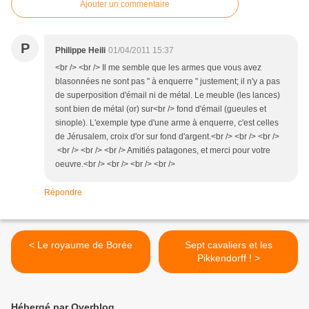
Ajouter un commentaire
P
Philippe Heili
01/04/2011 15:37
<br /> <br /> Il me semble que les armes que vous avez
blasonnées ne sont pas " à enquerre " justement; il n'y a pas
de superposition d'émail ni de métal. Le meuble (les lances)
sont bien de métal (or) sur<br /> fond d'émail (gueules et
sinople). L'exemple type d'une arme à enquerre, c'est celles
de Jérusalem, croix d'or sur fond d'argent.<br /> <br /> <br />
<br /> <br /> <br /> Amitiés patagones, et merci pour votre
oeuvre.<br /> <br /> <br /> <br />
Répondre
< Le royaume de Borée
Sept cavaliers et les
Pikkendorff ! >
Hébergé par Overblog