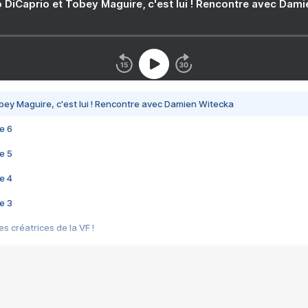
 DiCaprio et Tobey Maguire, c'est lui ! Rencontre avec Dam
bey Maguire, c'est lui ! Rencontre avec Damien Witecka
e 6
e 5
e 4
e 3
s créatrices de la VF !
e 2
e 1
e Mektoub My Love arrive enfin ! Rencontre avec Shaïn Boumedine et Sal