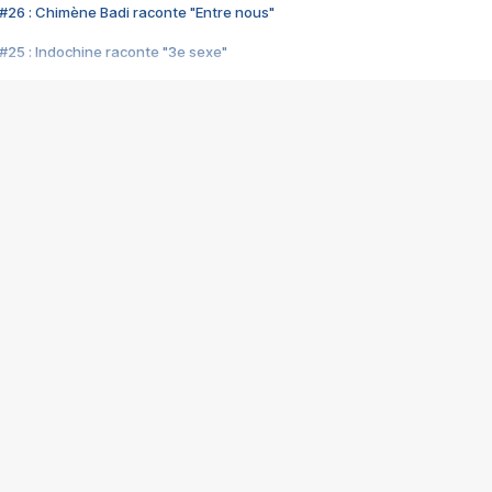
#26 : Chimène Badi raconte "Entre nous"
#25 : Indochine raconte "3e sexe"
#24 : Zaho raconte "C'est chelou"
#23 : Patrick Bruel raconte "Au café des délices"
#22 : Kyo raconte "Le chemin"
#21 : Nolwenn Leroy raconte "Cassé"
#20 : Patrick Hernandez raconte "Born to be alive"
#19 : Lorie raconte "Près de moi"
#18 : Michael Jones raconte "A nos actes manqués" (avec Jean-Jacque
#17 : Khaled raconte "Aïcha"
#16 : Corneille raconte "Parce qu'on vient de loin"
#15 : Indochine raconte "L'aventurier"
14 : Lorie raconte "Sur un air latino"