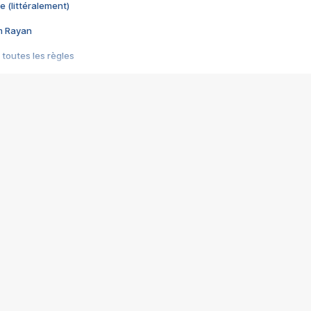
e (littéralement)
im Rayan
 toutes les règles
s les jeux vidéo
us choquant de Rockstar ? - Le scandale BULLY
e plus moche de Steam
du RÊVE tourne au CAUCHEMAR
pendant 8 heures
it… à tort
umiliés par un jeu vidéo
ire - Final Fantasy 8
ti un empire - Age of Empires
story DOFUS