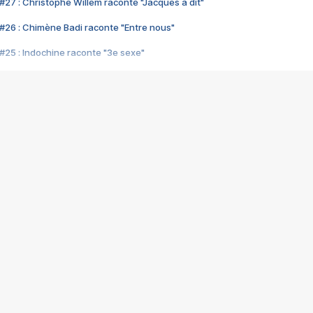
#27 : Christophe Willem raconte "Jacques a dit"
#26 : Chimène Badi raconte "Entre nous"
#25 : Indochine raconte "3e sexe"
#24 : Zaho raconte "C'est chelou"
#23 : Patrick Bruel raconte "Au café des délices"
#22 : Kyo raconte "Le chemin"
#21 : Nolwenn Leroy raconte "Cassé"
#20 : Patrick Hernandez raconte "Born to be alive"
#19 : Lorie raconte "Près de moi"
#18 : Michael Jones raconte "A nos actes manqués" (avec Jean-Jacque
#17 : Khaled raconte "Aïcha"
#16 : Corneille raconte "Parce qu'on vient de loin"
#15 : Indochine raconte "L'aventurier"