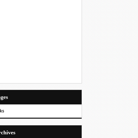
ages
ks
Archives