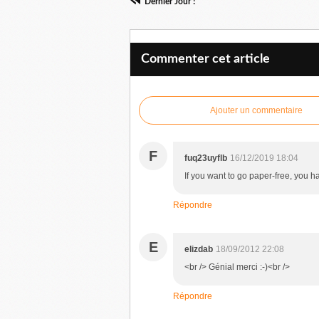
Dernier Jour !
Commenter cet article
Ajouter un commentaire
F
fuq23uyflb
16/12/2019 18:04
If you want to go paper-free, you ha
Répondre
E
elizdab
18/09/2012 22:08
<br /> Génial merci :-)<br />
Répondre