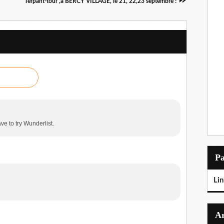
Terpant-tour ,à BERCY VILLAGE, le 21, 22,23 septembre !
ve to try Wunderlist.
P
Lin