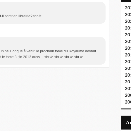
20
20
l sortir en librairie?<br />
20
20
20
20
1
20
 un peu longue à venir ,le prochain tome du Royaume devrait
20
 le tome 3 ,fin 2013 aussi....<br /> <br /> <br /> <br />
20
20
20
20
20
20
20