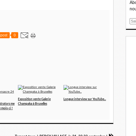
Abo
nou
E
m
a
post
0
i
l
Exposition vente Galerie
Longue interview sur YouTube...
ustrators me
Champaka à Bruxelles
 mois-ci !