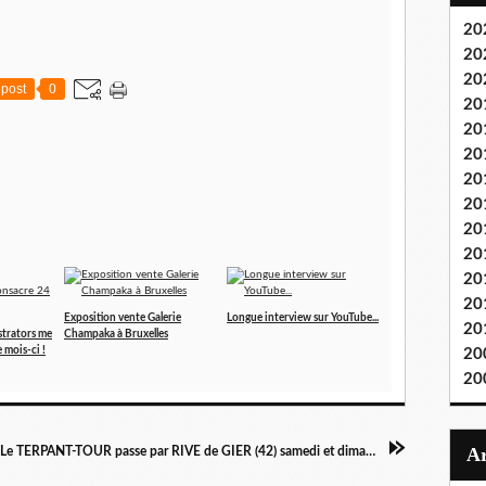
20
20
20
post
0
20
20
20
20
20
20
20
20
20
Exposition vente Galerie
Longue interview sur YouTube...
20
ustrators me
Champaka à Bruxelles
 mois-ci !
20
20
Le TERPANT-TOUR passe par RIVE de GIER (42) samedi et dimanche 4 et 5 décembre