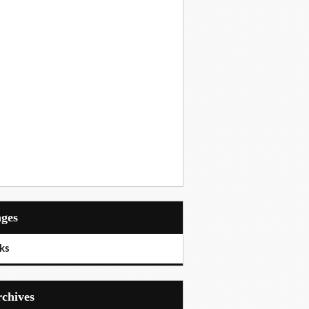
ages
ks
Archives