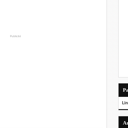
Publicité
P
Lin