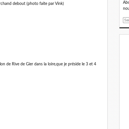
Abo
chand debout (photo faite par Vink)
nou
E
m
a
i
l
on de Rive de Gier dans la loire,que je préside le 3 et 4