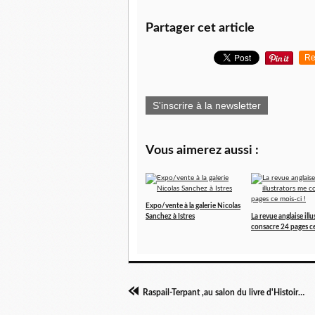
Partager cet article
Re
S'inscrire à la newsletter
Vous aimerez aussi :
Expo/vente à la galerie Nicolas
Sanchez à Istres
La revue anglaise ill
consacre 24 pages ce
Raspail-Terpant ,au salon du livre d'Histoire de Versailles !