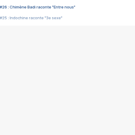
#26 : Chimène Badi raconte "Entre nous"
#25 : Indochine raconte "3e sexe"
#24 : Zaho raconte "C'est chelou"
#23 : Patrick Bruel raconte "Au café des délices"
#22 : Kyo raconte "Le chemin"
#21 : Nolwenn Leroy raconte "Cassé"
#20 : Patrick Hernandez raconte "Born to be alive"
#19 : Lorie raconte "Près de moi"
#18 : Michael Jones raconte "A nos actes manqués" (avec Jean-Jacque
#17 : Khaled raconte "Aïcha"
#16 : Corneille raconte "Parce qu'on vient de loin"
#15 : Indochine raconte "L'aventurier"