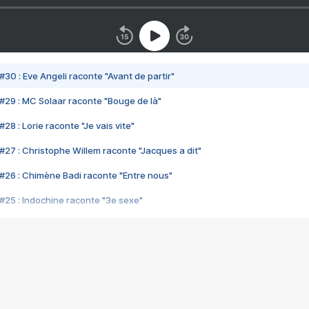
#30 : Eve Angeli raconte "Avant de partir"
#29 : MC Solaar raconte "Bouge de là"
28 : Lorie raconte "Je vais vite"
#27 : Christophe Willem raconte "Jacques a dit"
#26 : Chimène Badi raconte "Entre nous"
#25 : Indochine raconte "3e sexe"
#24 : Zaho raconte "C'est chelou"
#23 : Patrick Bruel raconte "Au café des délices"
#22 : Kyo raconte "Le chemin"
#21 : Nolwenn Leroy raconte "Cassé"