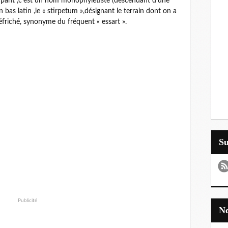
Terpant ,c'est un nom monophylétiste (descendant d'une
 bas latin ,le « stirpetum »,désignant le terrain dont on a
défriché, synonyme du fréquent « essart ».
S
Publicité