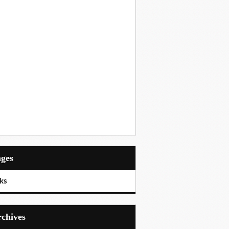
ages
ks
Archives