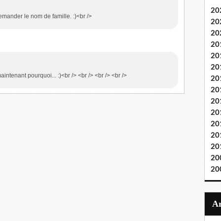
20
demander le nom de famille. :)<br />
20
20
20
20
4
20
intenant pourquoi... :)<br /> <br /> <br /> <br />
20
20
20
20
20
20
20
20
20