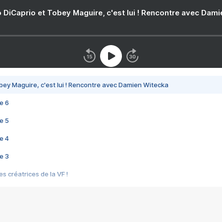
 DiCaprio et Tobey Maguire, c'est lui ! Rencontre avec Dam
bey Maguire, c'est lui ! Rencontre avec Damien Witecka
e 6
e 5
e 4
e 3
s créatrices de la VF !
e 2
e 1