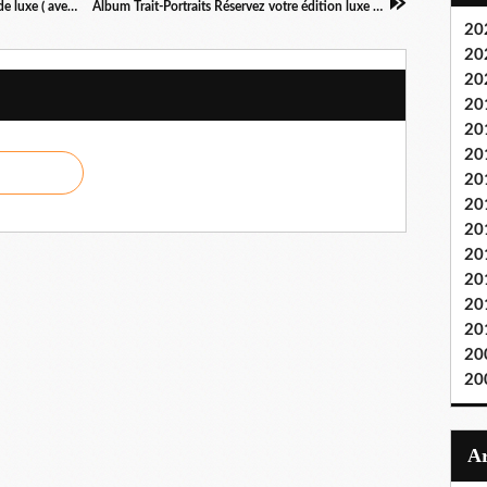
LECTURES DESSINÉES Réservez votre tirage de luxe ( avec dessin original publié )
Album Trait-Portraits Réservez votre édition luxe (avec dessin original)
20
20
20
20
20
20
20
20
20
20
20
20
20
20
20