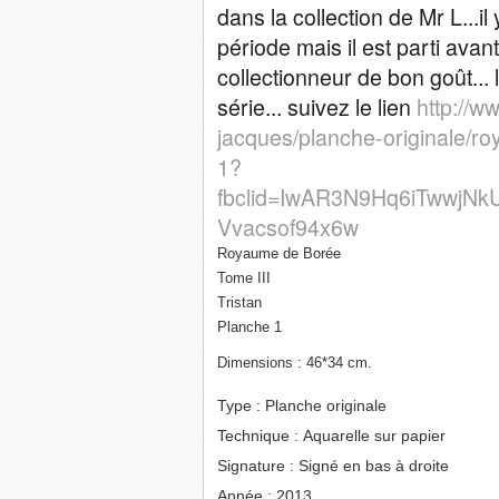
dans la collection de Mr L...i
période mais il est parti ava
collectionneur de bon goût... 
série... suivez le lien
http://w
jacques/planche-originale/ro
1?
fbclid=IwAR3N9Hq6iTwwjN
Vvacsof94x6w
Royaume de Borée
Tome III
Tristan
Planche 1
Dimensions :
46*34 cm.
Type :
Planche originale
Technique :
Aquarelle sur papier
Signature :
Signé en bas à droite
Année :
2013