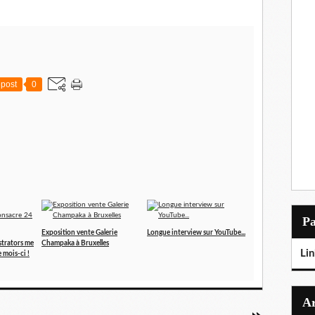
post
0
P
Exposition vente Galerie
Longue interview sur YouTube...
ustrators me
Champaka à Bruxelles
Lin
 mois-ci !