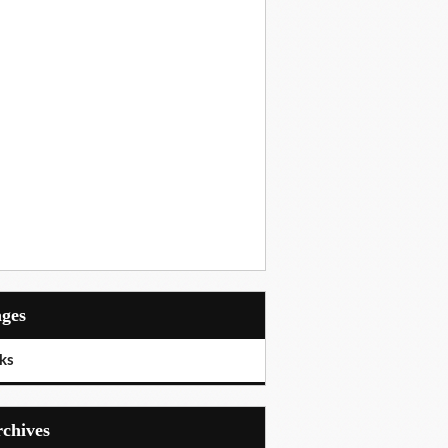
ages
ks
Archives