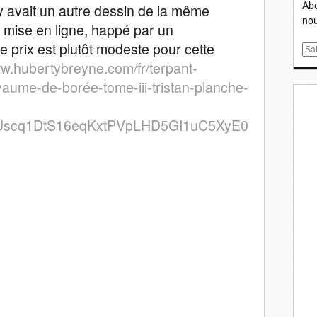
l y avait un autre dessin de la même
Abo
nou
nt mise en ligne, happé par un
le prix est plutôt modeste pour cette
E
ww.hubertybreyne.com/fr/terpant-
m
a
yaume-de-borée-tome-iii-tristan-planche-
i
l
kUscq1DtS16eqKxtPVpLHD5GI1uC5XyE0