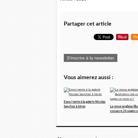
Partager cet article
Re
S'inscrire à la newsletter
Vous aimerez aussi :
Expo/vente à la galerie Nicolas
Sanchez à Istres
La revue anglaise ill
consacre 24 pages ce