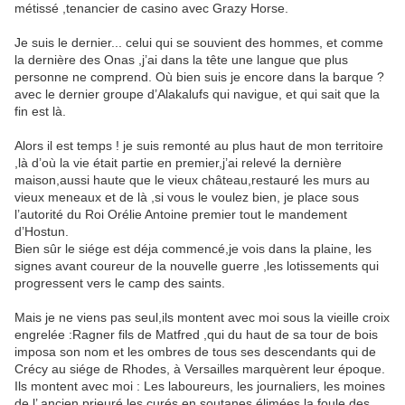
métissé ,tenancier de casino avec Grazy Horse.
Je suis le dernier... celui qui se souvient des hommes, et comme
la dernière des Onas ,j’ai dans la tête une langue que plus
personne ne comprend. Où bien suis je encore dans la barque ?
avec le dernier groupe d’Alakalufs qui navigue, et qui sait que la
fin est là.
Alors il est temps ! je suis remonté au plus haut de mon territoire
,là d’où la vie était partie en premier,j’ai relevé la dernière
maison,aussi haute que le vieux château,restauré les murs au
vieux meneaux et de là ,si vous le voulez bien, je place sous
l’autorité du Roi Orélie Antoine premier tout le mandement
d’Hostun.
Bien sûr le siége est déja commencé,je vois dans la plaine, les
signes avant coureur de la nouvelle guerre ,les lotissements qui
progressent vers le camp des saints.
Mais je ne viens pas seul,ils montent avec moi sous la vieille croix
engrelée :Ragner fils de Matfred ,qui du haut de sa tour de bois
imposa son nom et les ombres de tous ses descendants qui de
Crécy au siége de Rhodes, à Versailles marquèrent leur époque.
Ils montent avec moi : Les laboureurs, les journaliers, les moines
de l’ ancien prieuré,les curés en soutanes élimées,la foule des