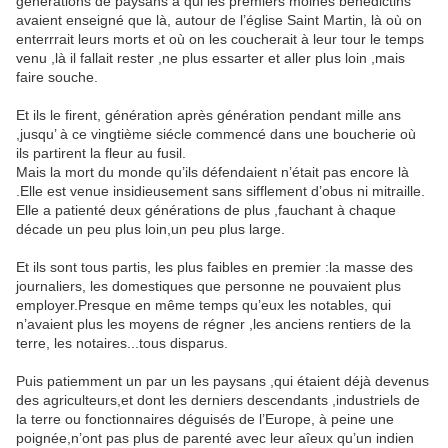
générations de paysans à qui les premiers moines bénédictins
avaient enseigné que là, autour de l’église Saint Martin, là où on
enterrrait leurs morts et où on les coucherait à leur tour le temps
venu ,là il fallait rester ,ne plus essarter et aller plus loin ,mais
faire souche.
Et ils le firent, génération après génération pendant mille ans
,jusqu’ à ce vingtième siécle commencé dans une boucherie où
ils partirent la fleur au fusil.
Mais la mort du monde qu’ils défendaient n’était pas encore là
.Elle est venue insidieusement sans sifflement d’obus ni mitraille.
Elle a patienté deux générations de plus ,fauchant à chaque
décade un peu plus loin,un peu plus large.
Et ils sont tous partis, les plus faibles en premier :la masse des
journaliers, les domestiques que personne ne pouvaient plus
employer.Presque en même temps qu’eux les notables, qui
n’avaient plus les moyens de régner ,les anciens rentiers de la
terre, les notaires...tous disparus.
Puis patiemment un par un les paysans ,qui étaient déjà devenus
des agriculteurs,et dont les derniers descendants ,industriels de
la terre ou fonctionnaires déguisés de l’Europe, à peine une
poignée,n’ont pas plus de parenté avec leur aîeux qu’un indien