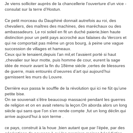
Je viens solliciter auprès de la chancellerie l’ouverture d’un vice -
consulat sur la terre d’Hostun.
Ce petit morceau du Dauphiné donnait autrefois au roi, des
chevaliers, des maîtres des machines, des maréchaux ou des
ambassadeurs. Le roi soleil en fit un duché paierie,bien haute
distinction pour un petit pays accroché aux falaises du Vercors et
qui ne comportait pas même un gros bourg, à peine une vague
succession de villages et hameaux.
Ceux qui le tenaient,depuis l’an mil,et l’avaient porté si haut
,chevalier sur leur motte, puis homme de cour, eurent la sage
idée de mourir avant la fin du 18ème siécle ,certes de blessures
de guerre, mais entourés d’oeuvres d’art qui aujourd’hui
garnissent les murs du Louvre.
Derrière eux passa le souffle de la révolution qui ici ne fût qu’une
petite bise.
On se souvenait s’être beaucoup massacré pendant les guerres
de religion et on en avait retenu la leçon.On aborda alors un long
siècle qui sans que l’on s’en rende compte ,fut un long déclin.qui
arrive aujourd’hui à son terme .
ce pays, construit à la houe ,bien autant que par l’épée, par des