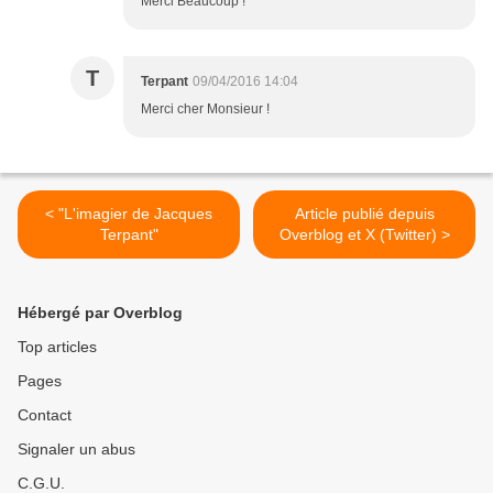
Merci Beaucoup !
T
Terpant
09/04/2016 14:04
Merci cher Monsieur !
< "L'imagier de Jacques
Article publié depuis
Terpant"
Overblog et X (Twitter) >
Hébergé par Overblog
Top articles
Pages
Contact
Signaler un abus
C.G.U.