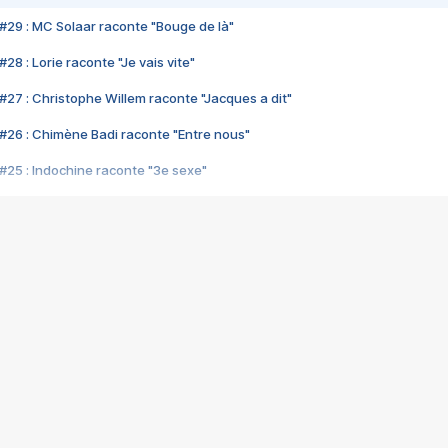
#29 : MC Solaar raconte "Bouge de là"
28 : Lorie raconte "Je vais vite"
#27 : Christophe Willem raconte "Jacques a dit"
#26 : Chimène Badi raconte "Entre nous"
#25 : Indochine raconte "3e sexe"
#24 : Zaho raconte "C'est chelou"
#23 : Patrick Bruel raconte "Au café des délices"
#22 : Kyo raconte "Le chemin"
#21 : Nolwenn Leroy raconte "Cassé"
#20 : Patrick Hernandez raconte "Born to be alive"
#19 : Lorie raconte "Près de moi"
#18 : Michael Jones raconte "A nos actes manqués" (avec Jean-Jacque